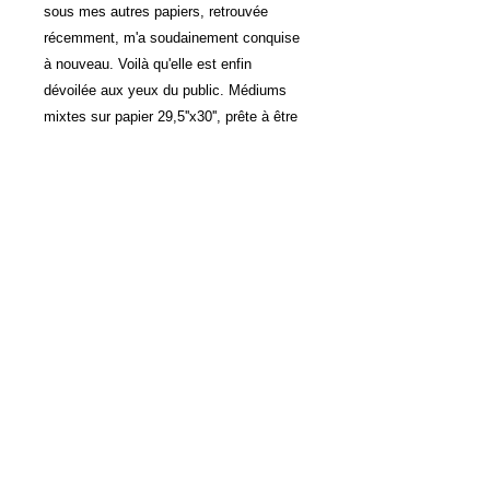
sous mes autres papiers, retrouvée
récemment, m'a soudainement conquise
à nouveau. Voilà qu'elle est enfin
dévoilée aux yeux du public. Médiums
mixtes sur papier 29,5''x30'', prête à être
encadrée. Lumineuse à souhait, un brin
fantaisiste, elle a tout pour apporter une
touche joyeuse à votre intérieur. Livrée
dans un tube, ou si vous préférez,
marouflée sur panneau de bois sur
demande, prête à accrocher au mur. Me
contacter pour toute question à ce sujet.
Marielle Robichaud | Montréal | Arts
visuels
© 2021 Tous droits réservés