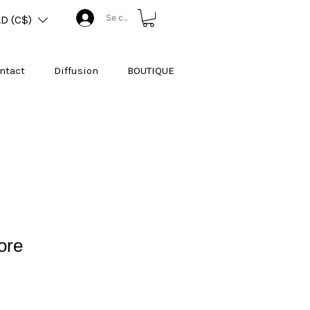
Se connecter
D (C$)
ntact
Diffusion
BOUTIQUE
lore