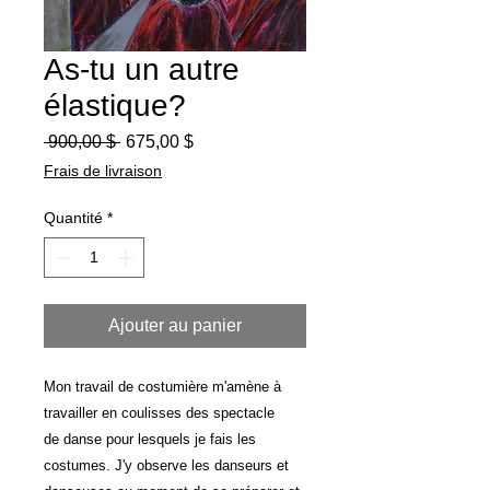
As-tu un autre
élastique?
Prix
Prix
 900,00 $ 
675,00 $
original
promotionnel
Frais de livraison
Quantité
*
Ajouter au panier
Mon travail de costumière m'amène à
travailler en coulisses des spectacle
de danse pour lesquels je fais les
costumes. J'y observe les danseurs et